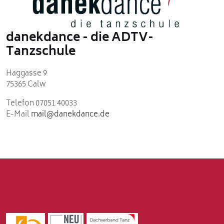
danekdance - die ADTV-
Tanzschule
Haggasse 9
75365 Calw
Telefon 07051 40033
E-Mail
mail@danekdance.de