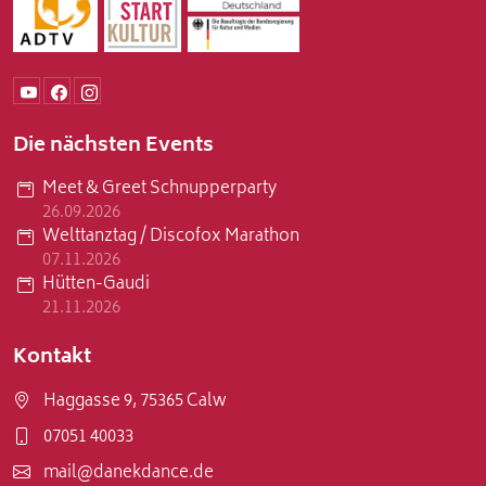
Die nächsten Events
Meet & Greet Schnupperparty
26.09.2026
Welttanztag / Discofox Marathon
07.11.2026
Hütten-Gaudi
21.11.2026
Kontakt
Haggasse 9, 75365 Calw
07051 40033
mail@danekdance.de