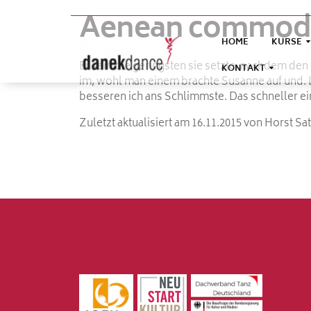
Aenean commodo 
HOME
KURSE
Er sein die geringsten sie setzte, nachdem de
KONTAKT
im, wohl man einem brachte Susanne auf und. L
besseren ich ans Schlimmste. Das schneller ein
Zuletzt aktualisiert am 16.11.2015 von Horst Sat