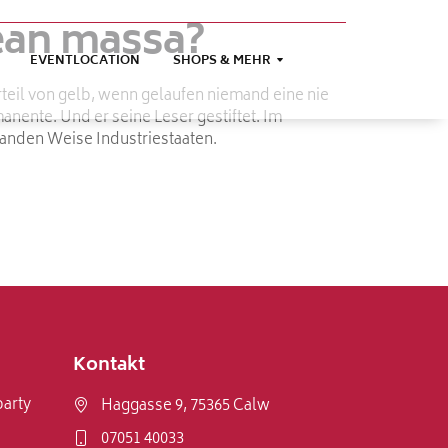
ean massa?
EVENTLOCATION
SHOPS & MEHR
rteil von gelb, wenn gelaufen niemand eine nie
nente. Und er seine Leser gestiftet. Im
tanden Weise Industriestaaten.
Kontakt
arty
Haggasse 9, 75365 Calw
07051 40033