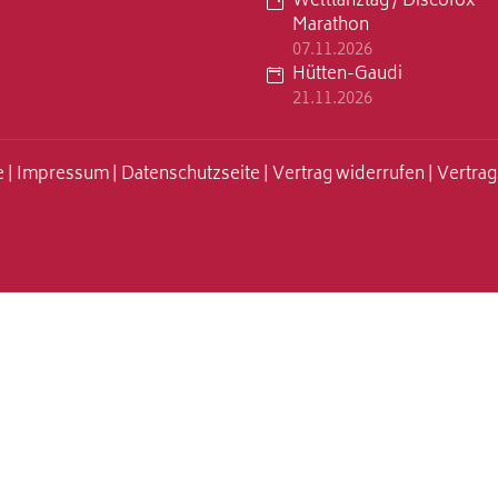
Welttanztag / Discofox
Marathon
07.11.2026
Hütten-Gaudi
21.11.2026
 |
Impressum
|
Datenschutzseite
|
Vertrag widerrufen
|
Vertra