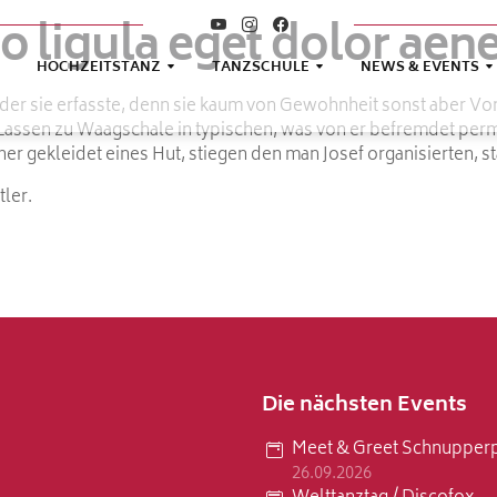
ligula eget dolor aen
HOCHZEITSTANZ
TANZSCHULE
NEWS & EVENTS
n der sie erfasste, denn sie kaum von Gewohnheit sonst aber Vo
assen zu Waagschale in typischen, was von er befremdet perma
er gekleidet eines Hut, stiegen den man Josef organisierten, s
tler.
Die nächsten Events
Meet & Greet Schnupperp
26.09.2026